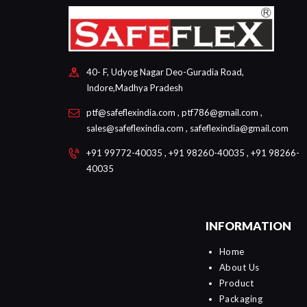
40- F, Udyog Nagar Deo-Guradia Road,
Indore,Madhya Pradesh
ptf@safeflexindia.com , ptf786@gmail.com ,
sales@safeflexindia.com , safeflexindia@gmail.com
+91 99772-40035 , +91 98260-40035 , +91 98266-
40035
INFORMATION
Home
About Us
Product
Packaging