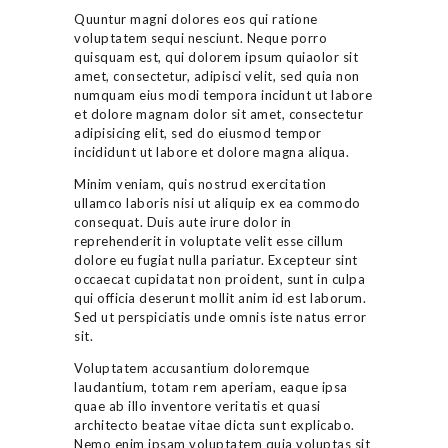
Quuntur magni dolores eos qui ratione
voluptatem sequi nesciunt. Neque porro
quisquam est, qui dolorem ipsum quiaolor sit
amet, consectetur, adipisci velit, sed quia non
numquam eius modi tempora incidunt ut labore
et dolore magnam dolor sit amet, consectetur
adipisicing elit, sed do eiusmod tempor
incididunt ut labore et dolore magna aliqua.
Minim veniam, quis nostrud exercitation
ullamco laboris nisi ut aliquip ex ea commodo
consequat. Duis aute irure dolor in
reprehenderit in voluptate velit esse cillum
dolore eu fugiat nulla pariatur. Excepteur sint
occaecat cupidatat non proident, sunt in culpa
qui officia deserunt mollit anim id est laborum.
Sed ut perspiciatis unde omnis iste natus error
sit.
Voluptatem accusantium doloremque
laudantium, totam rem aperiam, eaque ipsa
quae ab illo inventore veritatis et quasi
architecto beatae vitae dicta sunt explicabo.
Nemo enim ipsam voluptatem quia voluptas sit