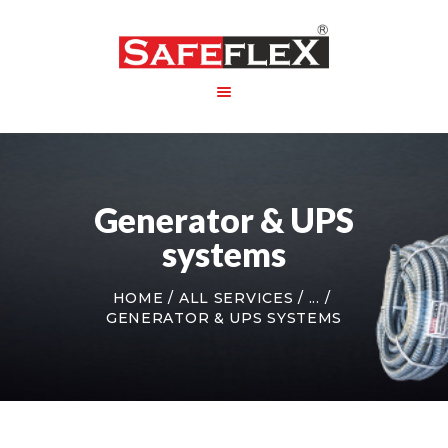
HOME
ABOUT US
Generator & UPS
PRODUCT
PACKAGING
systems
CONTACT US
HOME
ALL SERVICES
...
GENERATOR & UPS SYSTEMS